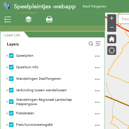
Header
Speelpleintjes -webapp
Stad Tongeren
+
–
Layer List
Layers
Speelplein
Speeltuin Info
Wandelingen StadTongeren
Verbinding tussen wandellussen
Wandelingen Regionaal Landschap
Haspengouw
Fietsstraten
Fiets functioneelwgs84