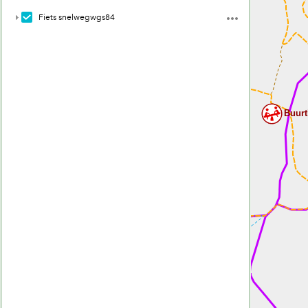
Fiets snelwegwgs84
Buurt