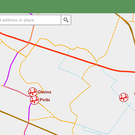
Search
Clerinx
Piribi