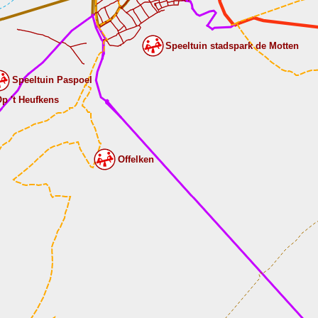
Speeltuin stadspark de Motten
Speeltuin Paspoel
p 't Heufkens
Offelken