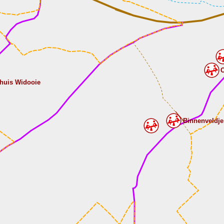
O
huis Widooie
Binnenveldje